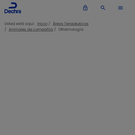
lock_outline
search
menu
Usted está aquí:
Inicio
Áreas Terapéuticas
Animales de compañía
Oftalmología
Oftalmología
Dechra le ofrece una gama veterinaria de