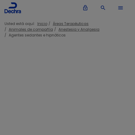
lock_outline
search
menu
Usted está aquí:
Inicio
Áreas Terapéuticas
Animales de compañía
Anestesia y Analgesia
Agentes sedantes e hipnóticos