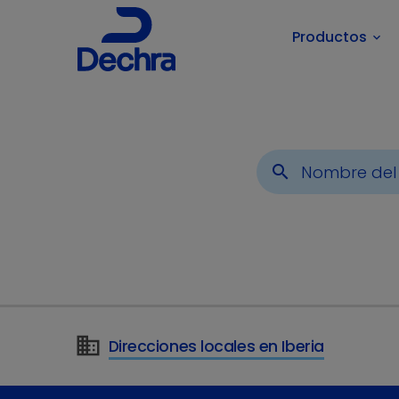
Productos
keyboard_arrow_down
Usted está aquí:
Inicio
Noticias
2025
March
search
Direcciones locales en Iberia