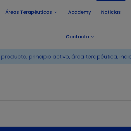
Áreas Terapéuticas
Academy
Noticias
keyboard_arrow_down
Contacto
keyboard_arrow_down