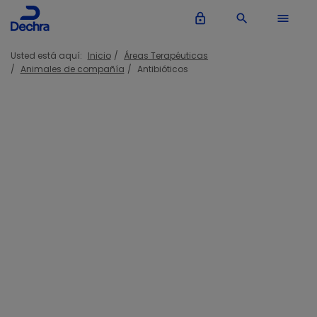
lock_outline
search
menu
Usted está aquí:
Inicio
Áreas Terapéuticas
Animales de compañía
Antibióticos
Antibióticos
Antibiótico
Antibiótico