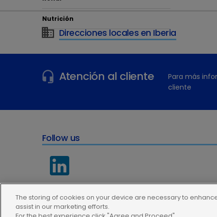
Nutrición
Direcciones locales en Iberia
Atención al cliente
Para más info
cliente
Follow us
The storing of cookies on your device are necessary to enhance 
assist in our marketing efforts.
For the best experience click "Agree and Proceed"