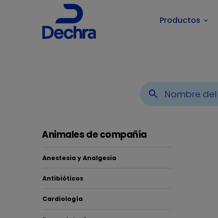
Productos
keyboard_arrow_down
Usted está aquí:
Inicio
Áreas Terapéuticas
Animales
search
Animales de compañía
Anestesia y Analgesia
Antibióticos
Glu
Cardiología