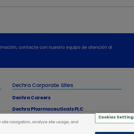
rmación, contacte con nuestro equipo de atención al
Dechra Corporate Sites
Dechra Careers
Dechra Pharmaceuticals PLC
Cookies Setting
site navigation, analyze site usage, and