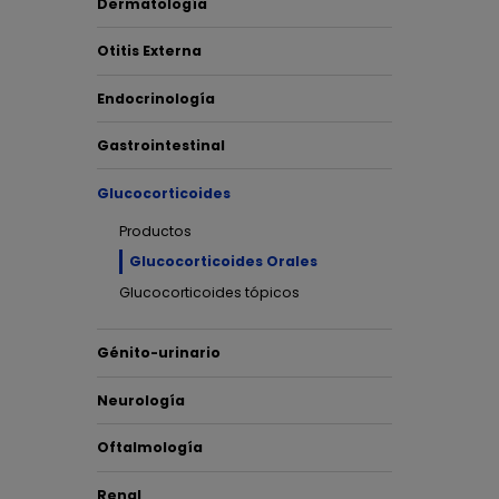
Dermatología
(4 pr
Otitis Externa
Endocrinología
Dexa
Gastrointestinal
Glucocorticoides
Productos
Glucocorticoides Orales
Glucocorticoides tópicos
Génito-urinario
Neurología
De
comp
Oftalmología
Renal