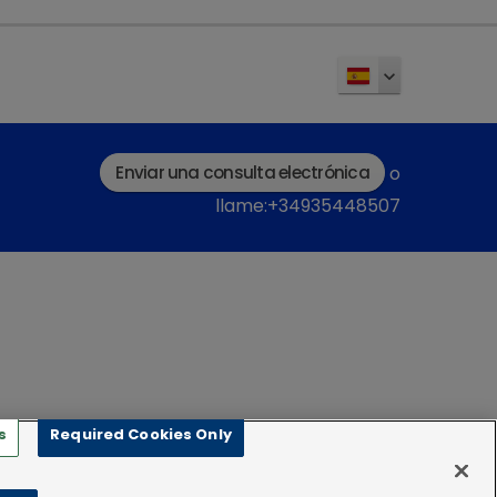
Enviar una consulta electrónica
o
llame:+34935448507
s
Required Cookies Only