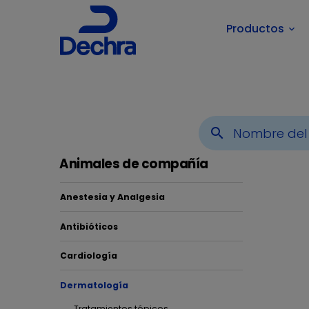
Productos
keyboard_arrow_down
Usted está aquí:
Inicio
Áreas Terapéuticas
Animales
search
Animales de compañía
Anestesia y Analgesia
Antibióticos
Der
Cardiología
Dermatología
En De
Tratamientos tópicos