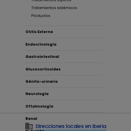
cómo 
Tratamientos sistémicos
Productos
de la
para 
Otitis Externa
Endocrinología
Gastrointestinal
Glucocorticoides
Génito-urinario
Neurología
Oftalmología
Renal
Direcciones locales en Iberia