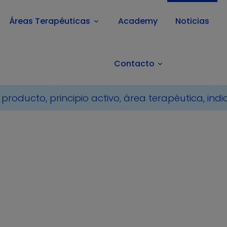
Áreas Terapéuticas
Academy
Noticias
keyboard_arrow_down
Contacto
keyboard_arrow_down
re - Lanzamiento