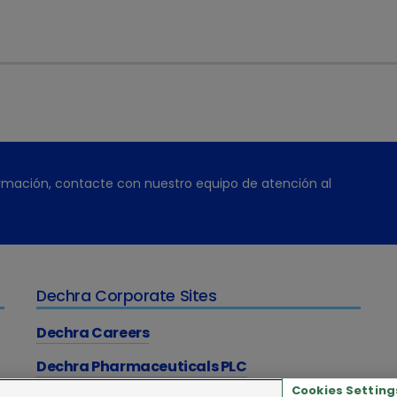
amiento y prevención de esta sintomatología. Su presentac
egún las recomendaciones de las guidelines de ACVIM, es 0.
e nuestros pacientes; basándonos en su peso y no adminis
evo producto en
este enlace
o poniéndote en contacto con
rmación, contacte con nuestro equipo de atención al
Dechra Corporate Sites
Dechra Careers
Dechra Pharmaceuticals PLC
Cookies Setting