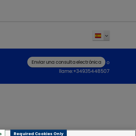
ión es en forma de comprimidos divisibles que
1-0.25 mg/kg al día. De esta forma podemos
trando una dosis estándar igual para todos
 el delegado comercial de tu zona.
Enviar una consulta electrónica
o
llame:+34935448507
s
Required Cookies Only