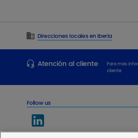
Lodisure
ofrece una nueva opción para el trat
contienen 1 mg de amlodipino. Su posología, s
ajustar de manera más exacta el tratamiento d
ellos.
Direcciones locales en Iberia
Puedes encontrar más información de este nu
Atención al cliente
Para más info
cliente
Follow us