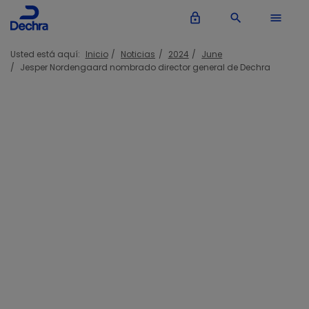
lock_outline
search
menu
Usted está aquí:
Inicio
Noticias
2024
June
Jesper Nordengaard nombrado director general de Dechra