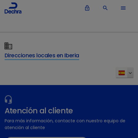
lock_outline
search
menu
Direcciones locales en Iberia
Atención al cliente
Para más información, contacte con nuestro equipo de
atención al cliente