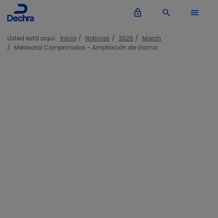
lock_outline
search
menu
Usted está aquí:
Inicio
Noticias
2026
March
Meloxoral Comprimidos - Ampliación de Gama
Dechra amplía la gama Meloxoral