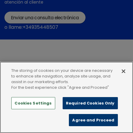
atención al cliente
Enviar una consulta electrónica
o llame:+34935448507
The storing of cookies on your device are necessary
Política de privacidad
Condiciones de uso
to enhance site navigation, analyze site usage, and
assist in our marketing efforts.
Política de Cookies
For the best experience click "Agree and Proceed"
Cookies Settings
Required Cookies Only
Agree and Proceed