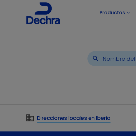
Productos
keyboard_arrow_down
Usted está aquí:
Inicio
Noticias
2025
search
Direcciones locales en Iberia