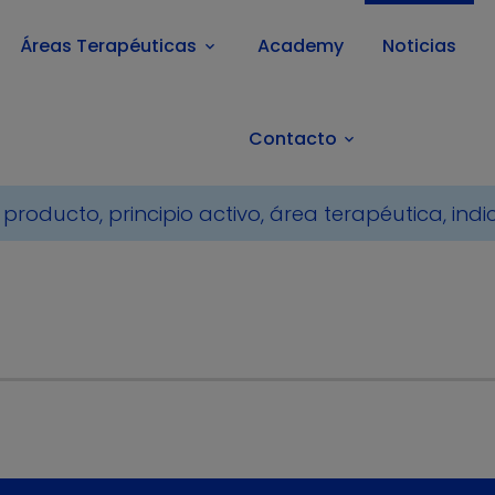
Áreas Terapéuticas
Academy
Noticias
keyboard_arrow_down
Contacto
keyboard_arrow_down