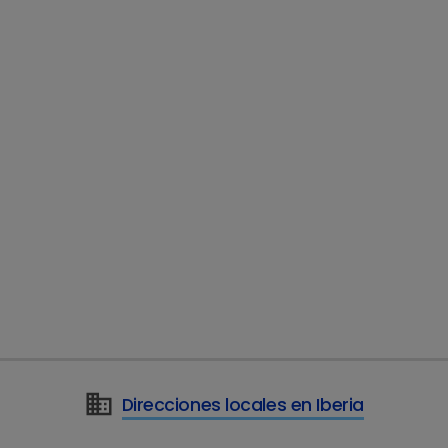
Lodisure
Amlodipino en comprimidos
gatos
Direcciones locales en Iberia