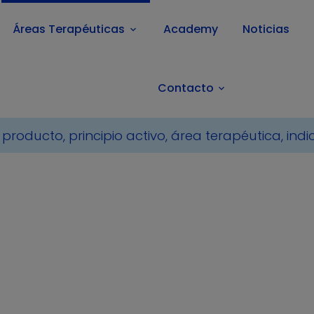
Áreas Terapéuticas
Academy
Noticias
keyboard_arrow_down
Contacto
keyboard_arrow_down
 de compañía
Cardiología
Productos