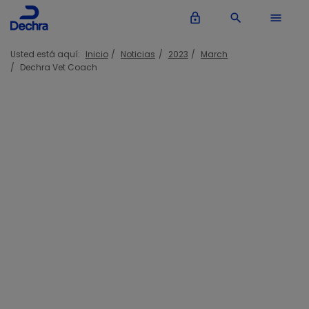
lock_outline
search
menu
Usted está aquí:
Inicio
Noticias
2023
March
Dechra Vet Coach
Dechra presenta su nueva App de
apoyo al veterinario Dechra Vet