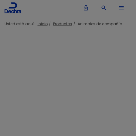
lock_outline
search
menu
Usted está aquí:
Inicio
Productos
Animales de compañía