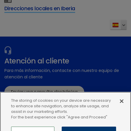
Para más información sobre SPECIFIC, la marca
Direcciones locales en Iberia
de nutrición veterinaria de Dechra,
haz clic
aquí.
Atención al cliente
Para más información, contacte con nuestro equipo de
atención al cliente
Enviar una consulta electrónica
The storing of cookies on your device are necessary
o llame:+34935448507
to enhance site navigation, analyze site usage, and
assist in our marketing efforts.
For the best experience click "Agree and Proceed"