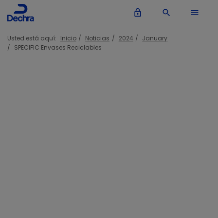
lock_outline
search
menu
Usted está aquí:
Inicio
Noticias
2024
January
SPECIFIC Envases Reciclables
SPECIFIC tiene el orgullo de
anunciar que todos sus alimentos
secos vienen ahora en envases