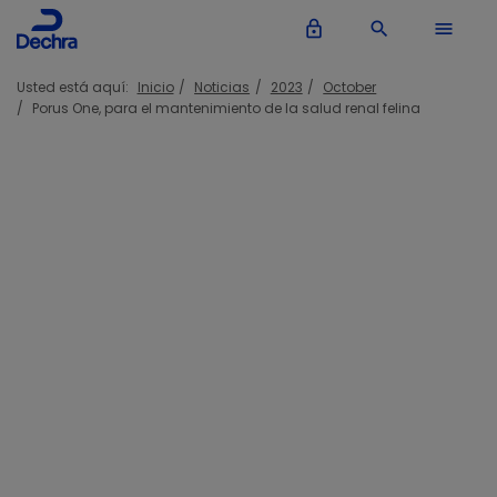
lock_outline
search
menu
Usted está aquí:
Inicio
Noticias
2023
October
Porus One, para el mantenimiento de la salud renal felina
Porus®One - para el
mantenimiento de la salud renal