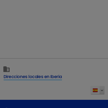
Para más información, visita
www.porus-
Direcciones locales en Iberia
one.com