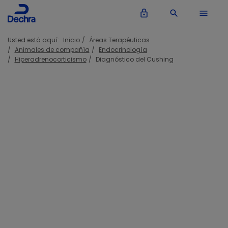
lock_outline
search
menu
Usted está aquí:
Inicio
Áreas Terapéuticas
Animales de compañía
Endocrinología
Hiperadrenocorticismo
Diagnóstico del Cushing