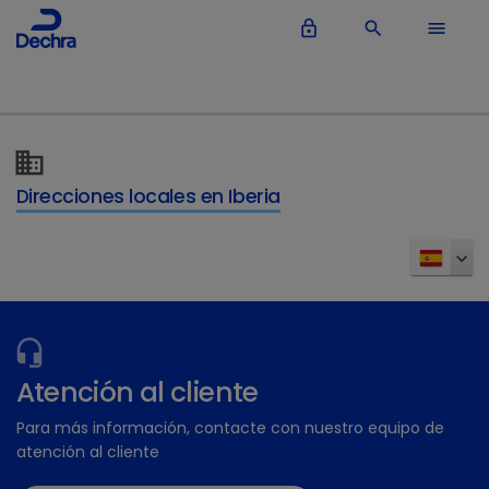
lock_outline
search
menu
Direcciones locales en Iberia
Atención al cliente
Para más información, contacte con nuestro equipo de
atención al cliente