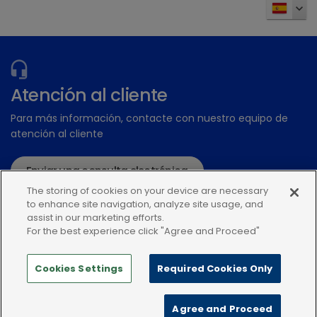
Atención al cliente
Para más información, contacte con nuestro equipo de
atención al cliente
Enviar una consulta electrónica
The storing of cookies on your device are necessary
o llame:+34935448507
to enhance site navigation, analyze site usage, and
assist in our marketing efforts.
For the best experience click "Agree and Proceed"
Cookies Settings
Required Cookies Only
Política de privacidad
Condiciones de uso
Agree and Proceed