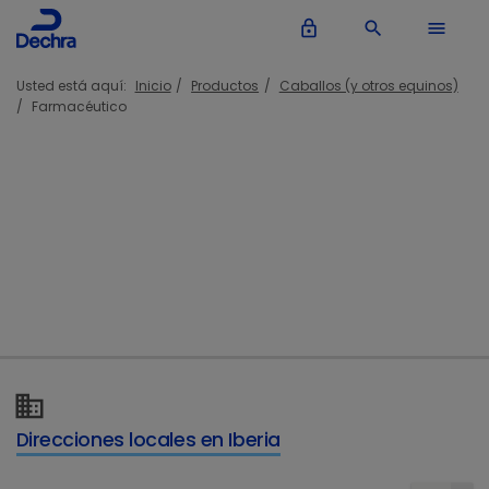
lock_outline
search
menu
Usted está aquí:
Inicio
Productos
Caballos (y otros equinos)
Farmacéutico
Farmacéutico
Caballos
Direcciones locales en Iberia