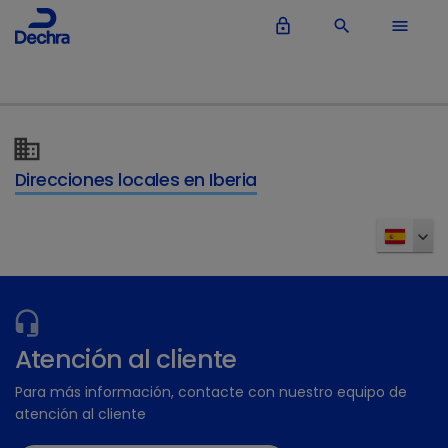
lock_outline
search
menu
Direcciones locales en Iberia
Atención al cliente
Para más información, contacte con nuestro equipo de
atención al cliente