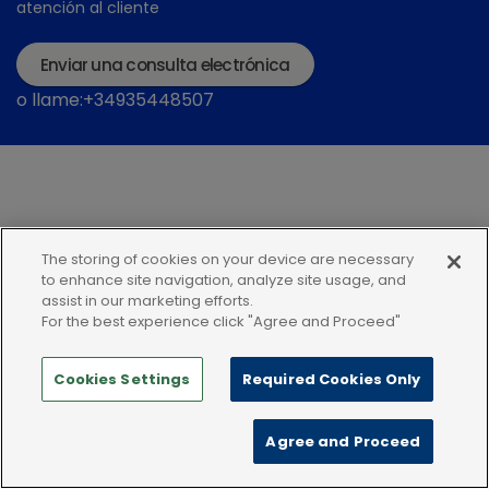
atención al cliente
Enviar una consulta electrónica
o llame:+34935448507
The storing of cookies on your device are necessary
Política de privacidad
Condiciones de uso
to enhance site navigation, analyze site usage, and
assist in our marketing efforts.
Política de Cookies
For the best experience click "Agree and Proceed"
Cookies Settings
Required Cookies Only
Agree and Proceed