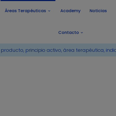
Áreas Terapéuticas
Academy
Noticias
keyboard_arrow_down
Contacto
keyboard_arrow_down
 de compañía
Endocrinología
Hipotiroidismo
otiroidismo