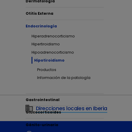
Dermatología
El hipo
hormona
Otitis Externa
lo hace
Endocrinología
origen 
Hiperadrenocorticismo
Hipertiroidismo
Hipoadrenocorticismo
Hipotiroidismo
Productos
Información de la patología
Gastrointestinal
Direcciones locales en Iberia
Glucocorticoides
Génito-urinario