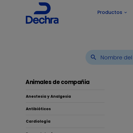
Productos
keyboard_arrow_down
Usted está aquí:
Inicio
Áreas Terapéuticas
Animales
search
Animales de compañía
Anestesia y Analgesia
Antibióticos
Hip
Cardiología