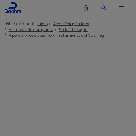
lock_outline
search
menu
Usted está aquí:
Inicio
Áreas Terapéuticas
Animales de compañía
Endocrinología
Hiperadrenocorticismo
Tratamiento del Cushing
Tratamiento del Cushing