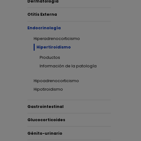
Dermatología
Otitis Externa
Endocrinología
Hiperadrenocorticismo
Hipertiroidismo
Productos
Información de la patología
Hipoadrenocorticismo
Provo
Hipotiroidismo
T3 en
que a
Gastrointestinal
Glucocorticoides
Esta en
Génito-urinario
su mane