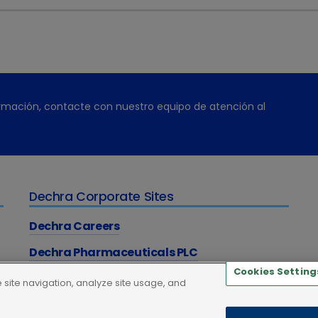
ón, puede controlar el hipertiroidismo. Y con pequeños pas
 hacia el restablecimiento de las condiciones normales de s
rmación, contacte con nuestro equipo de atención al
Dechra Corporate Sites
Dechra Careers
Dechra Pharmaceuticals PLC
Cookies Setting
site navigation, analyze site usage, and
 Cookies