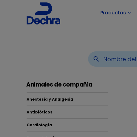
Productos
keyboard_arrow_down
Usted está aquí:
Inicio
Áreas Terapéuticas
Animales
search
Animales de compañía
Anestesia y Analgesia
Antibióticos
Hipe
Cardiología