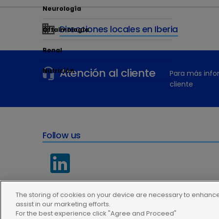
precisi
Neurología
gigante
Direcciones locales en Iberia
Oftalmología
Renal
Atención al cliente
Nutrición
Para más info
cliente
Follow us
The storing of cookies on your device are necessary to enhance 
assist in our marketing efforts.
For the best experience click "Agree and Proceed"
Política de privacidad
Condiciones de uso
Política de