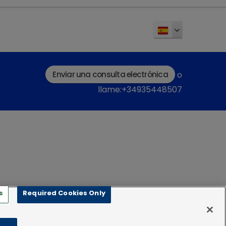
os cuidadosos, se puede hacer un paso de
us pacientes hipertiroideos.
Enviar una consulta electrónica
o
llame:+34935448507
s
Required Cookies Only