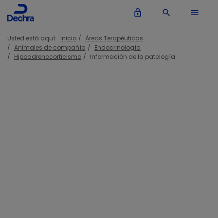
lock_outline
search
menu
Usted está aquí:
Inicio
Áreas Terapéuticas
Animales de compañía
Endocrinología
Hipoadrenocorticismo
Información de la patología