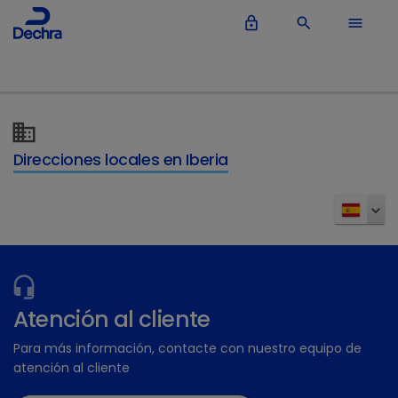
lock_outline
search
menu
Direcciones locales en Iberia
Atención al cliente
Para más información, contacte con nuestro equipo de
atención al cliente