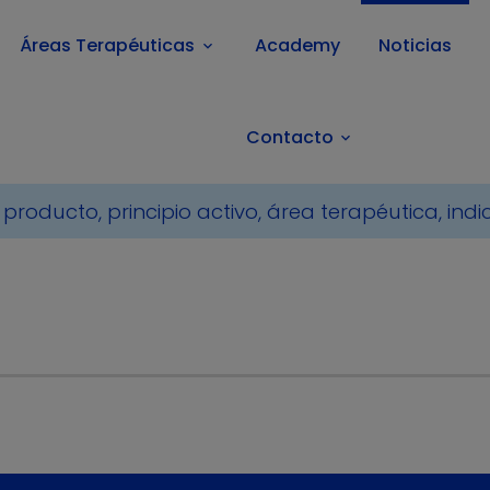
Áreas Terapéuticas
Academy
Noticias
keyboard_arrow_down
Contacto
keyboard_arrow_down