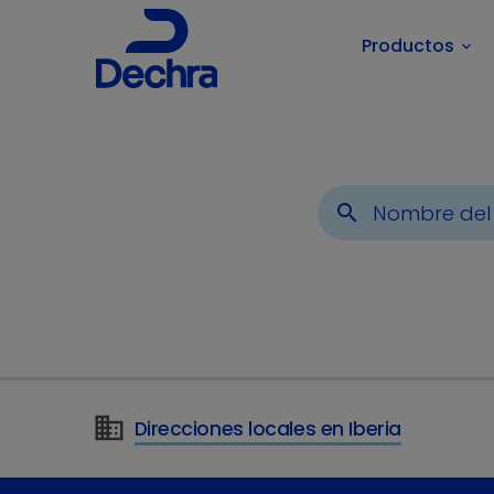
Productos
keyboard_arrow_down
Usted está aquí:
Inicio
Noticias
2024
March
search
Direcciones locales en Iberia