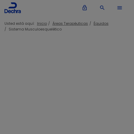
lock_outline
search
menu
Usted está aquí:
Inicio
Áreas Terapéuticas
Équidos
Sistema Musculoesquelético
Sistema Musculoesquelético