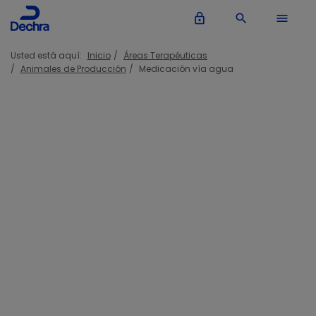
lock_outline
search
menu
Usted está aquí:
Inicio
Áreas Terapéuticas
Animales de Producción
Medicación vía agua