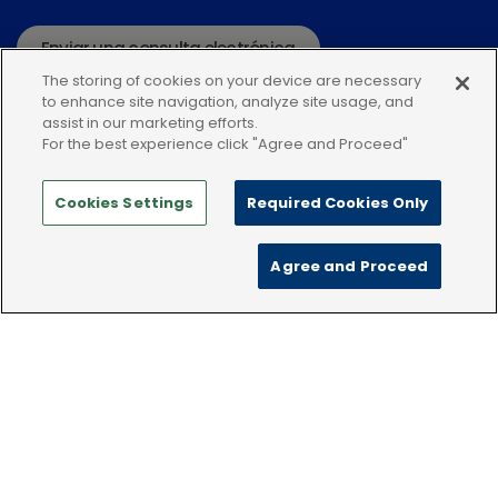
Enviar una consulta electrónica
The storing of cookies on your device are necessary
o llame:+34935448507
to enhance site navigation, analyze site usage, and
assist in our marketing efforts.
For the best experience click "Agree and Proceed"
chevron_right
Dechra en animales de producción
Cookies Settings
Required Cookies Only
chevron_right
Tratamiento del dolor en el ganado vacuno
Política de privacidad
Condiciones de uso
Agree and Proceed
chevron_right
Política de Cookies
Cojeras en el ganado vacuno
chevron_right
Mastitis en el ganado lechero
keyboard_arrow_up
chevron_right
Medicina interna en el genado vacuna
chevron_right
Tratamiento del dolor en el ganado porcino