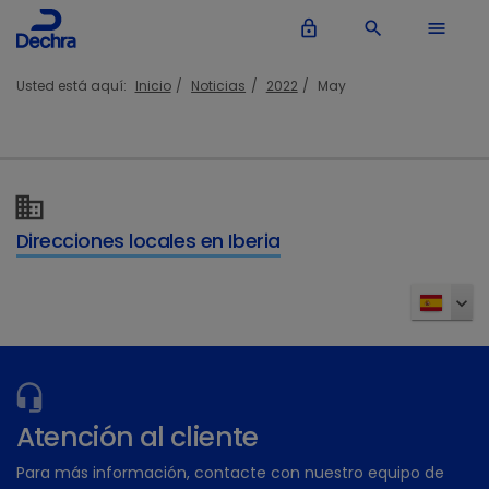
lock_outline
search
menu
Usted está aquí:
Inicio
Noticias
2022
May
Direcciones locales en Iberia
Atención al cliente
Para más información, contacte con nuestro equipo de