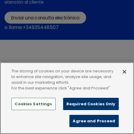
atención al cliente
Enviar una consulta electrónica
o llame:+34935448507
The storing of cookies on your device are necessary
Política de privacidad
Condiciones de uso
to enhance site navigation, analyze site usage, and
assist in our marketing efforts.
Política de Cookies
For the best experience click "Agree and Proceed"
Cookies Settings
Required Cookies Only
Agree and Proceed