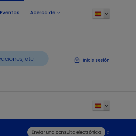
Eventos
Acerca de
keyboard_arrow_down
lock_outline
Inicie sesión
Enviar una consulta electrónica
o