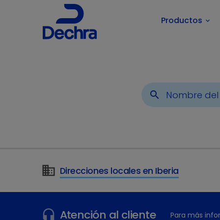
Productos
keyboard_arrow_down
search
Direcciones locales en Iberia
Atención al cliente
Para más info