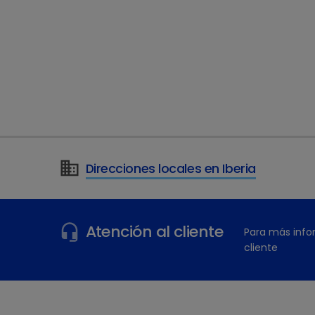
Ponte en contacto con Dechra
Lo vemos todo desde "The Veterin
retos únicos a los que te enfrent
"lo entendemos", y nos aseguramo
diferencia positiva para ti y tu cl
Direcciones locales en Iberia
Contacta con Dechra.
Atención al cliente
Para más info
cliente