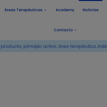
Áreas Terapéuticas
Academy
Noticias
keyboard_arrow_down
Contacto
keyboard_arrow_down
lbeingBlog