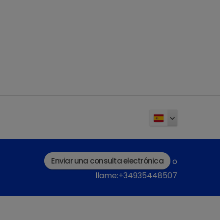
de verdad y empatizamos con los
e Dechra y oirás rápidamente que
co pueda marcar realmente una
Enviar una consulta electrónica
o
llame:+34935448507