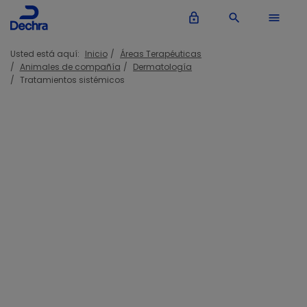
lock_outline
search
menu
Usted está aquí:
Inicio
Áreas Terapéuticas
Animales de compañía
Dermatología
Tratamientos sistémicos