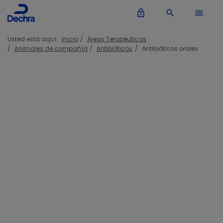
lock_outline
search
menu
Usted está aquí:
Inicio
Áreas Terapéuticas
Animales de compañía
Antibióticos
Antibióticos orales