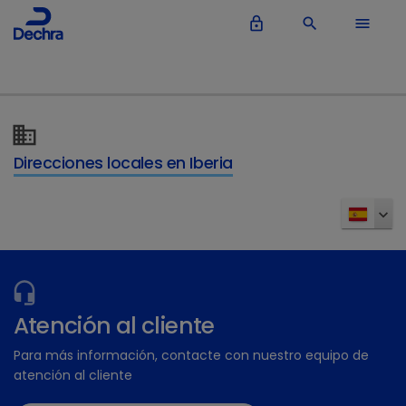
lock_outline
search
menu
Direcciones locales en Iberia
Atención al cliente
Para más información, contacte con nuestro equipo de
atención al cliente