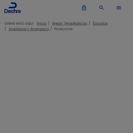
lock_outline
search
menu
Usted está aquí:
Inicio
Áreas Terapéuticas
Équidos
Anestesia y Analgesia
Productos