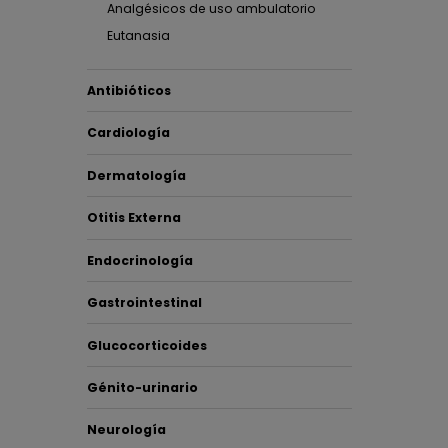
Analgésicos de uso ambulatorio
Hay u
Eutanasia
En Dech
nuestra
Antibióticos
animal
Cardiología
Por eso
nuestra
Dermatología
aportar
Otitis Externa
PORQU
Endocrinología
A
Gastrointestinal
Glucocorticoides
Génito-urinario
Neurología