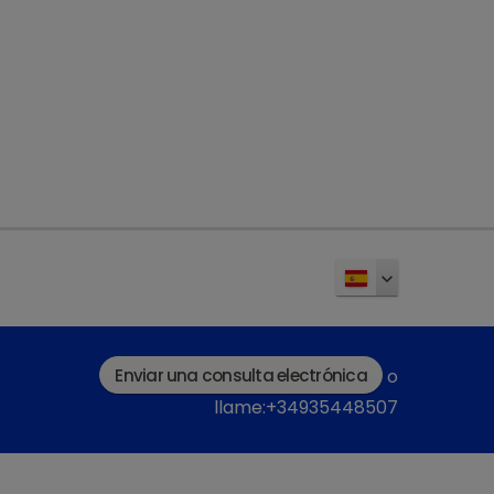
Opioides
Enviar una consulta electrónica
o
llame:+34935448507