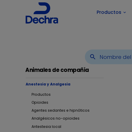
Productos
keyboard_arrow_down
Usted está aquí:
Inicio
Áreas Terapéuticas
Animales
search
Animales de compañía
Anestesia y Analgesia
Productos
Opioides
Agentes sedantes e hipnóticos
Ane
Analgésicos no-opioides
Antestesia local