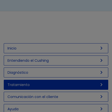
chevron_right
Inicio
chevron_right
Entendiendo el Cushing
chevron_right
Diagnóstico
chevron_right
Tratamiento
chevron_right
Comunicación con el cliente
chevron_right
Ayuda