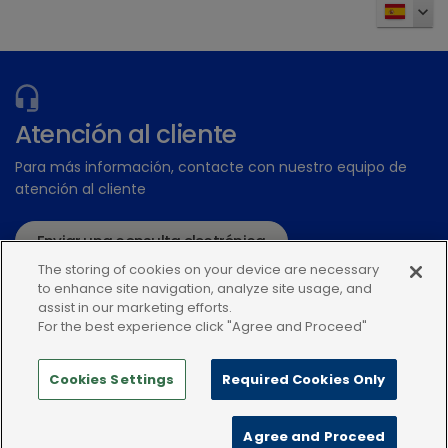
¿Tiene más preguntas?
Atención al cliente
Para más información, contacte con nuestro equipo de
atención al cliente
Enviar una consulta electrónica
The storing of cookies on your device are necessary
o llame:+34935448507
to enhance site navigation, analyze site usage, and
assist in our marketing efforts.
For the best experience click "Agree and Proceed"
Cookies Settings
Required Cookies Only
Política de privacidad
Condiciones de uso
Agree and Proceed