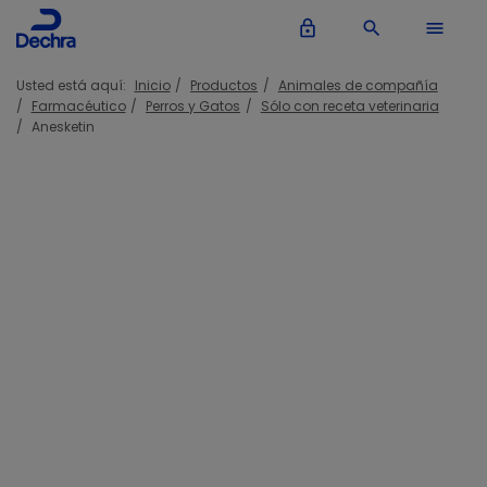
lock_outline
search
menu
Usted está aquí:
Inicio
Productos
Animales de compañía
Farmacéutico
Perros y Gatos
Sólo con receta veterinaria
Anesketin
Anesketin