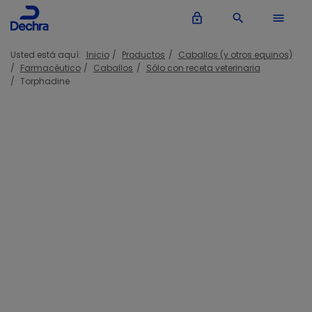
lock_outline
search
menu
Usted está aquí:
Inicio
Productos
Caballos (y otros equinos)
Farmacéutico
Caballos
Sólo con receta veterinaria
Torphadine