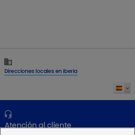
Sedaxylan
Direcciones locales en Iberia
Xilacina 20mg inyectable para perros, gatos, caballos y
bovino
Atención al cliente
Para más información, contacte con nuestro equipo de