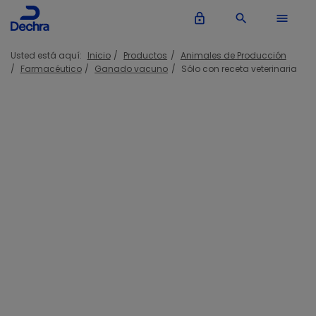
lock_outline
search
menu
Usted está aquí:
Inicio
Productos
Animales de Producción
Farmacéutico
Ganado vacuno
Sólo con receta veterinaria