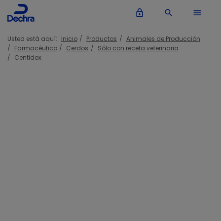
lock_outline
search
menu
Usted está aquí:
Inicio
Productos
Animales de Producción
Farmacéutico
Cerdos
Sólo con receta veterinaria
Centidox
Centidox