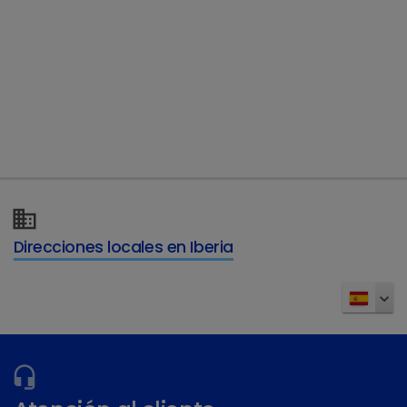
Direcciones locales en Iberia
¿Tiene más preguntas?