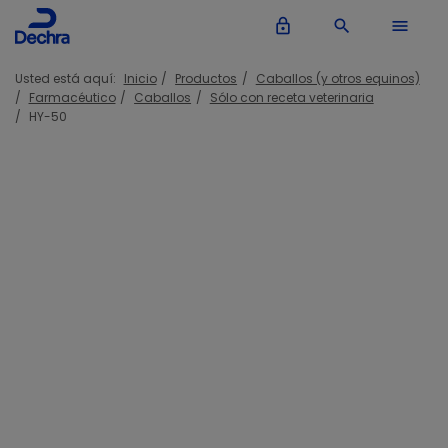
lock_outline
search
menu
Usted está aquí:
Inicio
Productos
Caballos (y otros equinos)
Farmacéutico
Caballos
Sólo con receta veterinaria
HY-50
HY-50