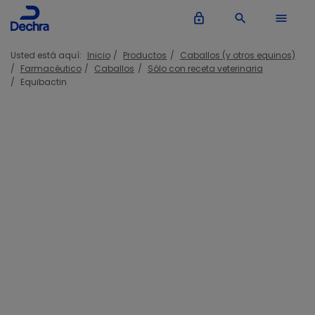
lock_outline
search
menu
Usted está aquí:
Inicio
Productos
Caballos (y otros equinos)
Farmacéutico
Caballos
Sólo con receta veterinaria
Equibactin
Equibactin pasta