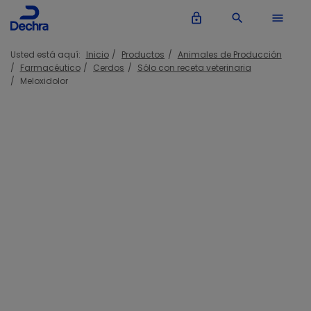
lock_outline
search
menu
Usted está aquí:
Inicio
Productos
Animales de Producción
Farmacéutico
Cerdos
Sólo con receta veterinaria
Meloxidolor