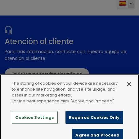
¿Tiene más preguntas?
Atención al cliente
Para más información, contacte con nuestro equipo de
atención al cliente
Enviar una consulta electrónica
The storing of cookies on your device are necessary
o llame:+34935448507
to enhance site navigation, analyze site usage, and
assist in our marketing efforts.
For the best experience click "Agree and Proceed"
Cookies Settings
Required Cookies Only
Política de privacidad
Condiciones de uso
Agree and Proceed