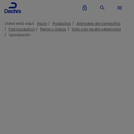
lock_outline
search
menu
Usted está aquí:
Inicio
Productos
Animales de compañía
Farmacéutico
Perros y Gatos
Sólo con receta veterinaria
Spizobactin
Spizobactin