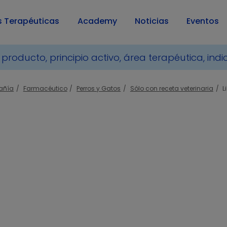
s Terapéuticas
Academy
Noticias
Eventos
añía
Farmacéutico
Perros y Gatos
Sólo con receta veterinaria
L