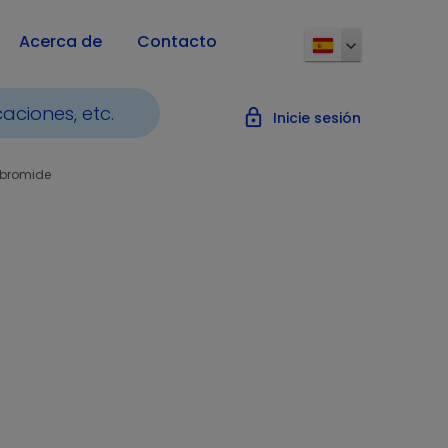
Acerca de
Contacto
lock_outline
Inicie sesión
ibromide