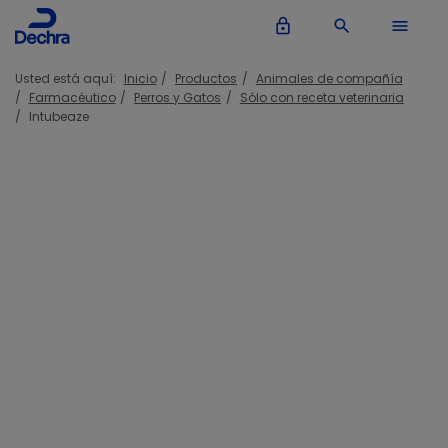
lock_outline
search
menu
Usted está aquí:
Inicio
Productos
Animales de compañía
Farmacéutico
Perros y Gatos
Sólo con receta veterinaria
Intubeaze
Intubeaze