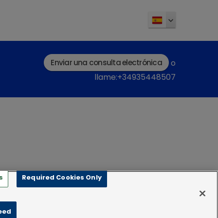
Enviar una consulta electrónica
o
llame:+34935448507
s
Required Cookies Only
eed