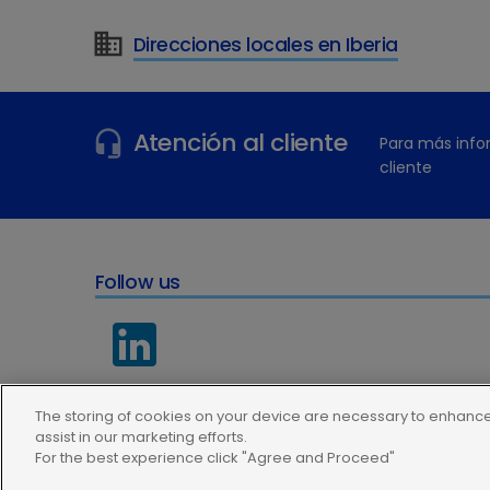
Direcciones locales en Iberia
¿Tiene más preguntas?
Atención al cliente
Para más info
cliente
Follow us
The storing of cookies on your device are necessary to enhance 
assist in our marketing efforts.
For the best experience click "Agree and Proceed"
Política de privacidad
Condiciones de uso
Política de