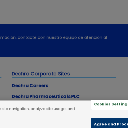
rmación, contacte con nuestro equipo de atención al
Dechra Corporate Sites
Dechra Careers
Dechra Pharmaceuticals PLC
Cookies Setting
site navigation, analyze site usage, and
 Cookies
Agree and Proc